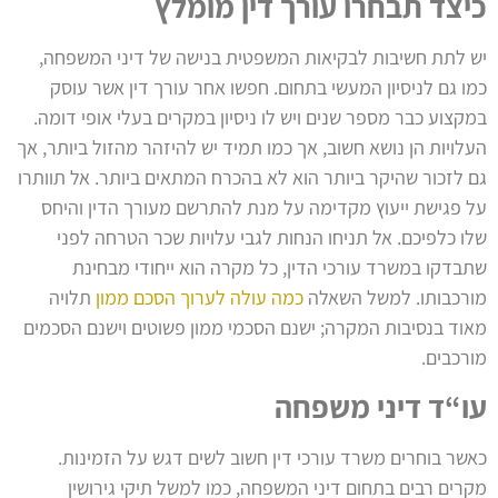
כיצד תבחרו עורך דין מומלץ
יש לתת חשיבות לבקיאות המשפטית בנישה של דיני המשפחה,
כמו גם לניסיון המעשי בתחום. חפשו אחר עורך דין אשר עוסק
במקצוע כבר מספר שנים ויש לו ניסיון במקרים בעלי אופי דומה.
העלויות הן נושא חשוב, אך כמו תמיד יש להיזהר מהזול ביותר, אך
גם לזכור שהיקר ביותר הוא לא בהכרח המתאים ביותר. אל תוותרו
על פגישת ייעוץ מקדימה על מנת להתרשם מעורך הדין והיחס
שלו כלפיכם.
אל תניחו הנחות לגבי עלויות שכר הטרחה לפני
שתבדקו במשרד עורכי הדין, כל מקרה הוא ייחודי מבחינת
מורכבותו. למשל השאלה
כמה עולה לערוך הסכם ממון
תלויה
מאוד בנסיבות המקרה; ישנם הסכמי ממון פשוטים וישנם הסכמים
מורכבים.
עו“ד דיני משפחה
כאשר בוחרים משרד עורכי דין חשוב לשים דגש על הזמינות.
מקרים רבים בתחום דיני המשפחה, כמו למשל תיקי גירושין