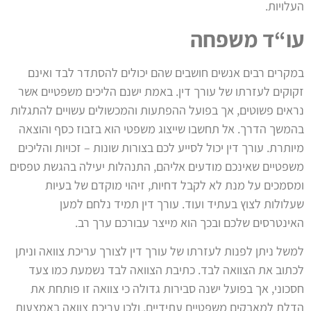
העלויות.
עו“ד משפחה
במקרים רבים אנשים חושבים שהם יכולים להסתדר לבד ואינם
זקוקים לעזרתו של עורך דין. באמת ישנם הליכים משפטיים אשר
נראים פשוטים, אך בפועל ההפתעות והמכשולים עשויים להתגלות
בהמשך הדרך. אל תחשבו שייצוג משפטי הוא בזבוז כסף והוצאה
מיותרת. עורך דין יכול לסייע לכם בצורות שונות – זכויות והליכים
משפטיים שאינכם מודעים אליהם, התנהלות יעילה בהגשת טפסים
ומסמכים על מנת לא לקבל דחיות, זיהוי מוקדם של בעיות
שעלולות לצוץ בעתיד ועוד. עורך דין תמיד נלחם למען
האינטרסים שלכם ובכך הוא מייצר עבורכם ערך רב.
למשל ניתן לפנות לעזרתו של עורך דין לצורך עריכת צוואה וניתן
לכתוב את הצוואה לבד. כתיבת הצוואה לבד נשמעת כמו צעד
חסכוני, אך בפועל ישנה סבירות גדולה כי צוואה זו פותחת את
הדלת למאבקים משפטיים עתידיים, ולכן עריכת צוואה באמצעות