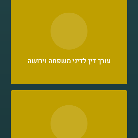
משרד עורכי דין אפרים קוליו מתמחה בתחום
דיני משפחה וירושה ומציע ייעוץ וייצוג משפטי
בתחום הבאים:דיני משפחה, דיני אישות, הסכמי
גירושין, הסכמי ממון, הסכמי משמורת, צוואות
וירושות עם התמחות בתחום של למעלה מעשור.
עורך דין לדיני משפחה וירושה
דווקא בשעה קשה זו האמוציות מתלהטות לאין שעור,
ודווקא כשהיחסים מעורערים, נדרשים בני הזוג להסכים
על נושאים רבים כמו חלוקת רכוש, משמורת על הילדים
ומזונות.בהליך גירושין תא משפחתי אחד הופך לשני
תאים. למצב זה ישנן השלכות הרות גורל לכל החיים, הן