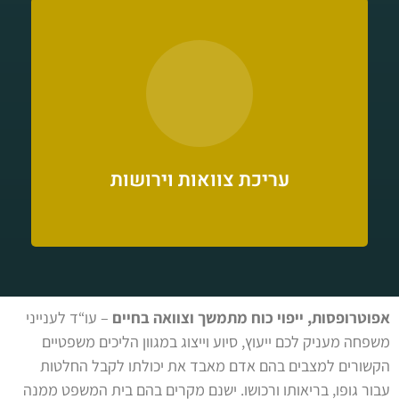
משרדנו נותן ייעוץ משפטי וליווי מלא עם
הצלחות של מאות לקוחות, בעלת פתרונות
יצירתיים גם במקרים מורכבים כמו ריבוי נכסים
ויורשים, ירושות של נכסים בחו"ל ועוד.
עריכת צוואות וירושות
אפוטרופסות, ייפוי כוח מתמשך וצוואה בחיים
– עו“ד לענייני
משפחה מעניק לכם ייעוץ, סיוע וייצוג במגוון הליכים משפטיים
הקשורים למצבים בהם אדם מאבד את יכולתו לקבל החלטות
עבור גופו, בריאותו ורכושו.
ישנם מקרים בהם בית המשפט ממנה