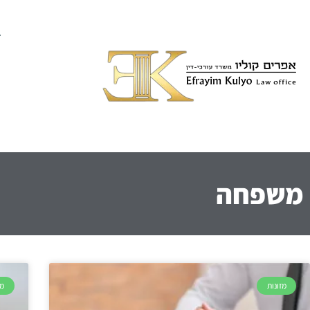
ד
משפחה
מזונות
מ