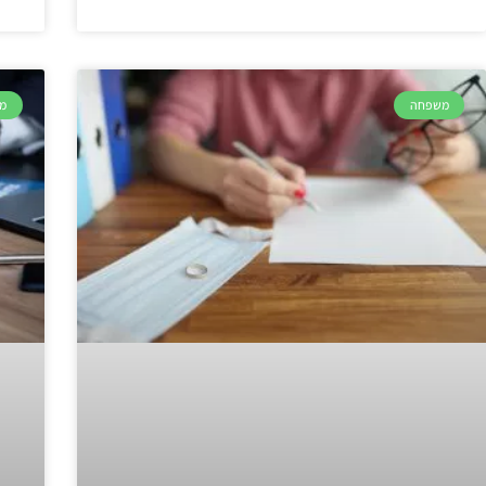
משפחה
מ