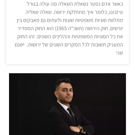
כאשר אדם נפטר נשאלת השאלה מה עולה בגורל
עיזבונו, כלומר איך מתחלקת ירושה. שאלה שאליה
מתלוות סוגיות משפטיות שונות ולעתים גם מאבקים בין
יורשים. חוק הירושה (תשכ“ה 1965) הוא החוק המסדיר
את כל הסוגיות המשפטיות וההליכים השונים. זהו החוק
המעניק תשובות לכל המקרים השונים של ירושות. ישנם
שני