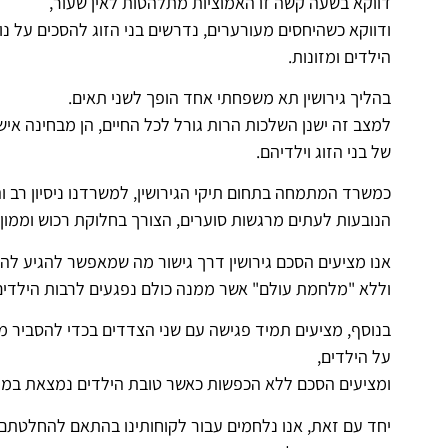
דווקא בשעה קשה זו האמוציות מתלהטות לאין שעור,
ודווקא כשהיחסים מעורערים, נדרשים בני הזוג להסכים על נ
הילדים ומזונות.
בהליך גירושין תא משפחתי אחד הופך לשני תאים.
למצב זה ישנן השלכות הרות גורל לכל החיים, הן מבחינה איש
של בני הזוג וילדיהם.
כמשרד המתמחה בתחום תיקי הגירושין, למשרדנו ניסיון רב וה
הנובעות לעתים מרגשות סוערים, הצורך בחלוקת רכוש וממון, 
אנו מציעים הסכם גירושין דרך גישור מה שמאפשר להגיע לה
וללא "מלחמת עולם" אשר ממנה כולם נפגעים לרבות הילדים
בנוסף, מציעים תמיד פגישה עם שני הצדדים בכדי להסביר מ
על הילדים,
ומציעים הסכם ללא הכפשות כאשר טובת הילדים נמצאת במקו
יחד עם זאת, אנו נלחמים עבור לקוחותינו בהתאם להחלטתם