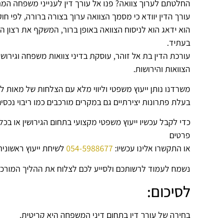
החלטתם לערוך צוואה? פנו אל עורך דין לענייני משפחה המת
עורך הדין יוודא כי מסמך הצוואה ערוך בצורה ברורה, לפי חוק
הוא ידאג הוא לניסוח הצוואה באופן ברור, המשקף את רצון ה
בעתיד.
עורכת הדין בת אל זוהר, עוסקת בדיני צוואות משפחה וגירושין
הצוואות והירושות.
משרדנו נותן ייעוץ משפטי וליווי מלא עם הצלחות של מאות לק
בעלת פתרונות יצירתיים גם במקרים מורכבים כמו ריבוי נכסים 
כדי לקבל עכשיו ייעוץ משפטי מקצועי בתחום הגירושין או בכ
פרטים
או התקשרו אלינו עכשיו:
054-5988677
לשיחת ייעוץ ראשונית
נשמח לעמוד לרשותכם ולסייע לכם לצלוח את ההליך המורכב
לסיכום:
בחירה של עורך דין בתחום דיני המשפחה היא קריטית.