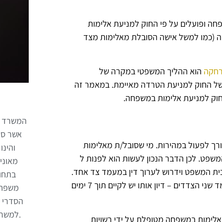
חה ופועלים על פי החוק למניעת אלימות
 (כמו למשל אישה הסובלת מאלימות מצד
רחקה
הוא ההליך המשפטי במקרה של
 של החוק למניעת הטרדה מאיימת. במאמר זה
חוק למניעת אלימות במשפחה.
המשרד מנ
אשר סי
ורך לפעול במהירות. מי שסובל/ת מאלימות
משפט. לכן הדבר הנכון לעשות הוא לפנות ל
מאוני
בית המשפט וידרוש לערוך דין במעמד צד אחד.
בתחומ
בית המשפט יכול להעניק צו זמני עד אשר יתנהל הדיון במעמד שני הצדדים – דיון אותו יש לקיים תוך 7 ימים
משפחה 
הסדרי ח
.למשרד
אלימות במשפחה מטופלת על ידי רשויות