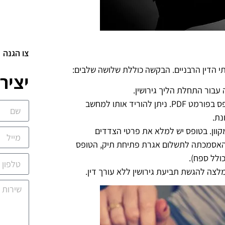
צו הגנה
תי הדין הרבניים. הבקשה כוללת שלושה שלבים:
יציר
עבור התחלת הליך גירושין.
מילוי הטופס – באתר האינטרנט תוכלו למצוא את הטופס בפורמט PDF. ניתן להוריד אותו למחשב
נת.
מקוון. בטופס יש למלא את פרטי הצדדים
את האסמכתה לתשלום אגרת פתיחת תיק, הטופס
ולל ספח).
מלצה להגשת תביעת גירושין ללא עורך דין.